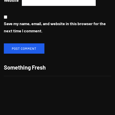
Website
Save my name, email, and website in this browser for the
next time I comment.
Berikan Apresiasi Untuk Pelanggan
Setia, CITILINK Bagikan Beragam
Something Fresh
Hadiah LinkMiles Festival
"Morning," Lagu Kolaborasi Terbaru
Cheat Codes dan Jason Derulo