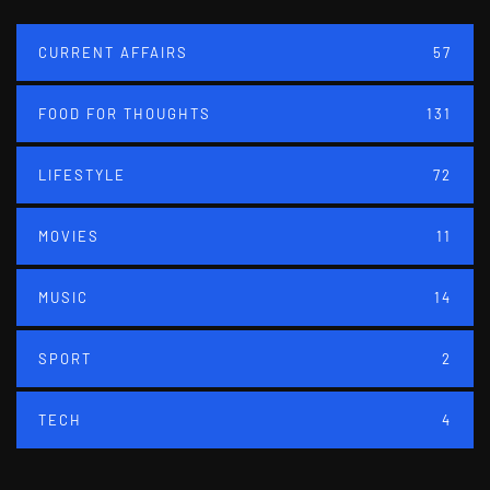
CURRENT AFFAIRS
57
FOOD FOR THOUGHTS
131
LIFESTYLE
72
MOVIES
11
MUSIC
14
SPORT
2
TECH
4