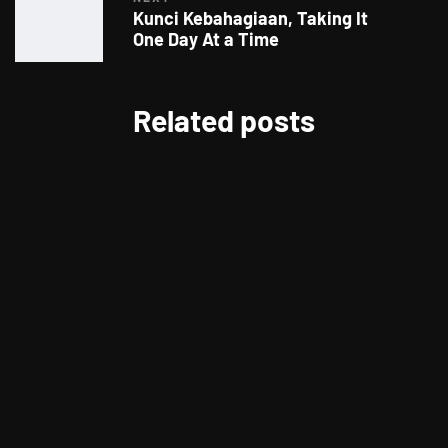
Kunci Kebahagiaan, Taking It
One Day At a Time
Related posts
LIFESTYLE
Berikan Apresiasi Untuk Pelanggan
Setia, CITILINK Bagikan Beragam
Hadiah LinkMiles Festival