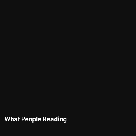
"Morning," Lagu Kolaborasi Terbaru
Cheat Codes dan Jason Derulo
Tong Tong, Anak AI Pertama di Dunia
What People Reading