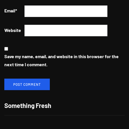
Email
*
Website
Save my name, email, and website in this browser for the
next time I comment.
Berikan Apresiasi Untuk Pelanggan
Setia, CITILINK Bagikan Beragam
Something Fresh
Hadiah LinkMiles Festival