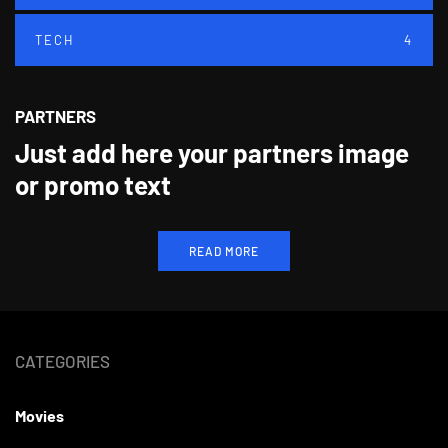
TECH
4
PARTNERS
Just add here your partners image
or promo text
READ MORE
CATEGORIES
Movies