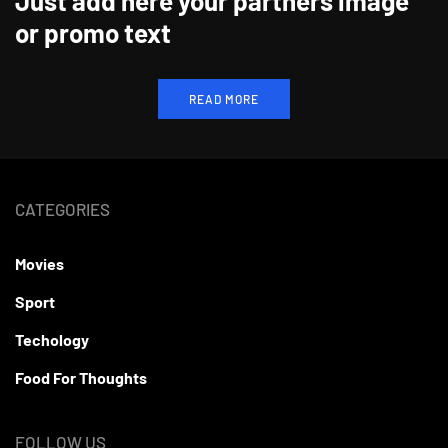
Just add here your partners image
or promo text
READ MORE
CATEGORIES
Movies
Sport
Techology
Food For Thoughts
FOLLOW US