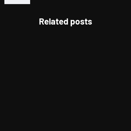
Related posts
LIFESTYLE
Berikan Apresiasi Untuk Pelanggan
Setia, CITILINK Bagikan Beragam
Hadiah LinkMiles Festival