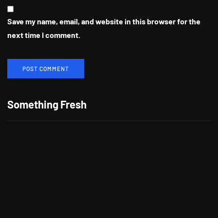
Save my name, email, and website in this browser for the
next time I comment.
Berikan Apresiasi Untuk Pelanggan
Setia, CITILINK Bagikan Beragam
Something Fresh
Hadiah LinkMiles Festival
"Morning," Lagu Kolaborasi Terbaru
Cheat Codes dan Jason Derulo