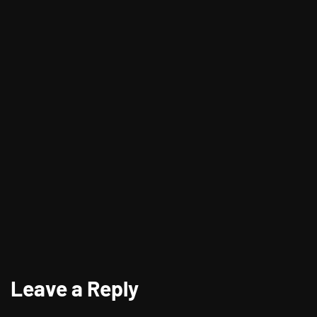
Kenapa Orang Bisa Percaya Sama
Zodiak?
Leave a Reply