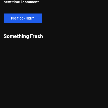
next time I comment.
Berikan Apresiasi Untuk Pelanggan
Setia, CITILINK Bagikan Beragam
Something Fresh
Hadiah LinkMiles Festival
"Morning," Lagu Kolaborasi Terbaru
Cheat Codes dan Jason Derulo
Tong Tong, Anak AI Pertama di Dunia