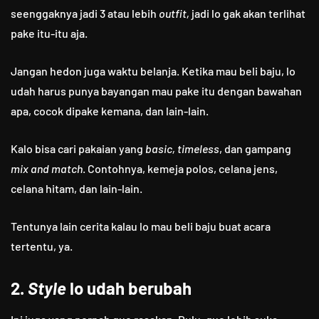
seenggaknya jadi 3 atau lebih
outfit,
jadi lo gak akan terlihat
pake itu-itu aja.
Jangan hedon juga waktu belanja. Ketika mau beli baju, lo
udah harus punya bayangan mau pake itu dengan bawahan
apa, cocok dipake kemana, dan lain-lain.
Kalo bisa cari pakaian yang
basic, timeless
, dan gampang
mix and match
. Contohnya, kemeja polos, celana jens,
celana hitam, dan lain-lain.
Tentunya lain cerita kalau lo mau beli baju buat acara
tertentu, ya.
2.
Style
lo udah berubah