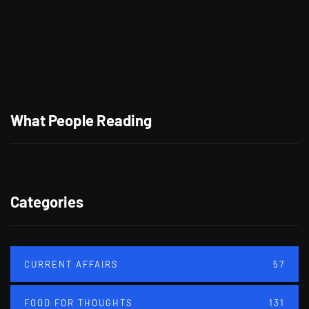
What People Reading
Categories
CURRENT AFFAIRS
57
FOOD FOR THOUGHTS
131