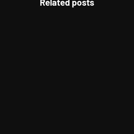
Related posts
LIFESTYLE
Berikan Apresiasi Untuk Pelanggan
Setia, CITILINK Bagikan Beragam
Hadiah LinkMiles Festival
CURRENT AFFAIRS
LIFESTYLE