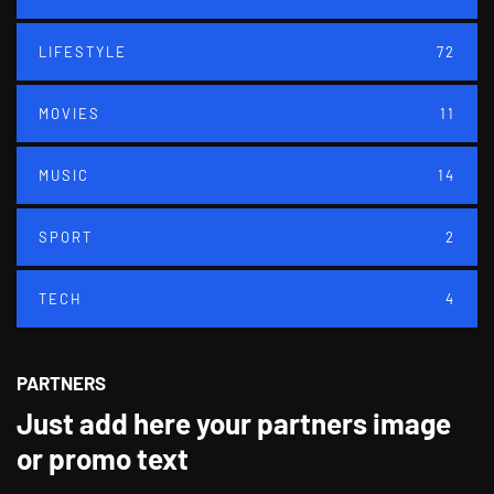
LIFESTYLE
72
MOVIES
11
MUSIC
14
SPORT
2
TECH
4
PARTNERS
Just add here your partners image
or promo text