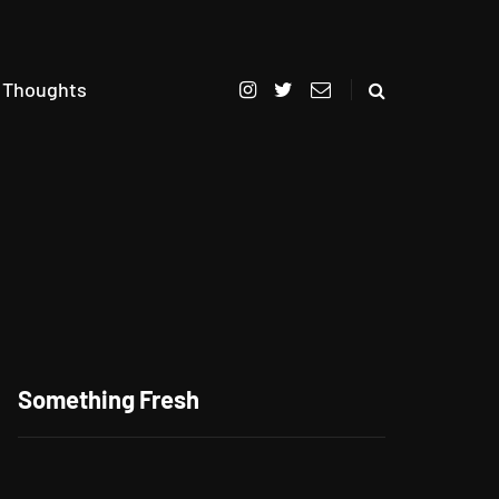
 Thoughts
Berikan Apresiasi Untuk
Pelanggan Setia, CITILINK
Something Fresh
Bagikan Beragam Hadiah
LinkMiles Festival