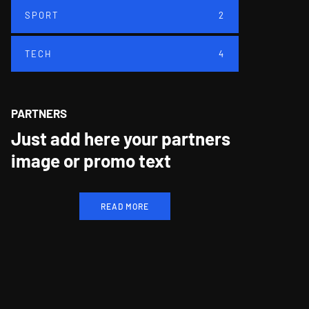
SPORT
2
TECH
4
PARTNERS
Just add here your partners
image or promo text
READ MORE