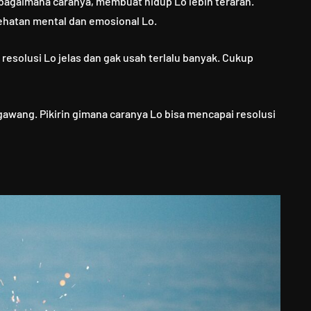
bagaimana caranya, membuat hidup Lo lebih terarah.
sehatan mental dan emosional Lo.
 resolusi Lo jelas dan gak usah terlalu banyak. Cukup
wang. Pikirin gimana caranya Lo bisa mencapai resolusi