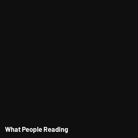
"Morning," Lagu
Kolaborasi Terbaru Cheat
Codes dan Jason Derulo
Tong Tong, Anak AI
Pertama di Dunia
What People Reading