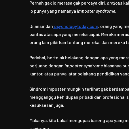
Pernah gak lo merasa gak percaya diri,
anxious
kal
lo punya yang namanya
imposter syndrome.
Dilansir dari
psychologytoday.com
, orang yang m
pantas atas apa yang mereka capai. Mereka mera
orang lain pikirkan tentang mereka, dan mereka t
Padahal, bertolak belakang dengan apa yang mere
berjuang dengan
imposter syndrome
biasanya pun
kantor, atau punya latar belakang pendidikan yan
Sindrom imposter mungkin terlihat gak berdampak
mengganggu kehidupan pribadi dan profesional
kesuksesan juga.
Makanya, kita bakal mengupas bareng apa yang 
syndrome.