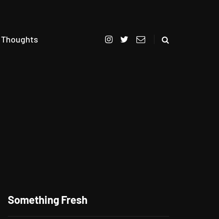
 Thoughts
Berikan Apresiasi Untuk
Pelanggan Setia, CITILINK
Something Fresh
Bagikan Beragam Hadiah
LinkMiles Festival