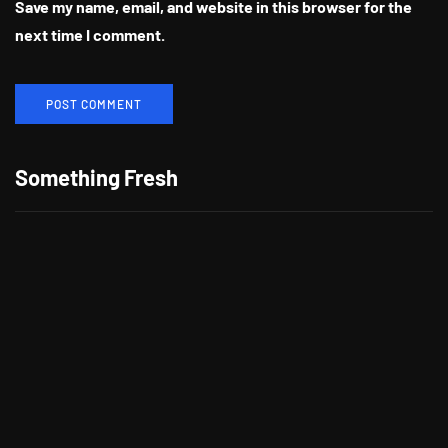
Save my name, email, and website in this browser for the
next time I comment.
Berikan Apresiasi Untuk Pelanggan
Setia, CITILINK Bagikan Beragam
Something Fresh
Hadiah LinkMiles Festival
"Morning," Lagu Kolaborasi Terbaru
Cheat Codes dan Jason Derulo
Tong Tong, Anak AI Pertama di Dunia