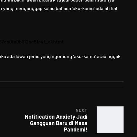
zen yang menganggap kalau bahasa ‘aku-kamu’ adalah hal
87ea0fa0b912ae51a4f_v1.html
etika ada lawan jenis yang ngomong ‘aku-kamu’ atau nggak
NEXT
Notification Anxiety Jadi
Gangguan Baru di Masa
Pandemi!