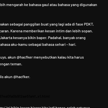
ebih mengarah ke bahasa gaul atau bahasa yang digunakan
gmakan sebagai panggilan buat yang lagi ada di fase PDKT,
acaran. Karena memberikan kesan intim dan lebih sopan.
 Jakarta kesanya bikin baper. Padahal, banyak orang
ahasa aku-kamu sebagai bahasa sehari – hari.
h guys, akun @hacfker menyebutkan kalau kita harus
dengan teman.
lis akun @hacfker.
87ea0fa0b912ae51a4f_v1.html
 ini bikin lawan bicara kita jadi baper, salah satunya