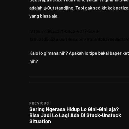
adalah @Outstandjing. Tapi gak sedikit kok neti
yang biasa aja.
https://198ac27f-bdcb-4077-8c49-
120503d5c52e.usrfiles.com/html/db9376e69cfa4
Kalo lo gimana nih? Apakah lo tipe bakal baper k
nih?
PREVIOUS
Sering Ngerasa Hidup Lo Gini-Gini aja?
Bisa Jadi Lo Lagi Ada Di Stuck-Unstuck
Situation