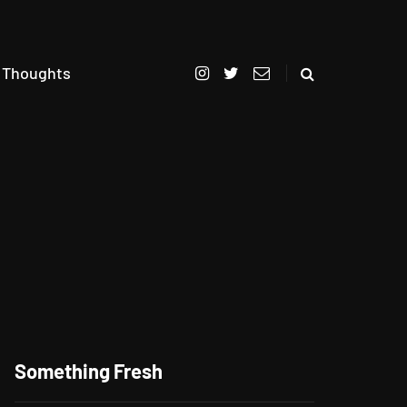
 Thoughts
Berikan Apresiasi Untuk
Pelanggan Setia, CITILINK
Something Fresh
Bagikan Beragam Hadiah
LinkMiles Festival