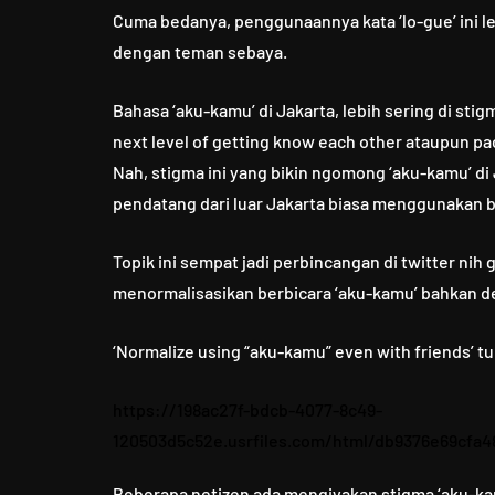
Cuma bedanya, penggunaannya kata ‘lo-gue’ ini l
dengan teman sebaya.
Bahasa ‘aku-kamu’ di Jakarta, lebih sering di sti
next level of getting know each other ataupun p
Nah, stigma ini yang bikin ngomong ‘aku-kamu’ di
pendatang dari luar Jakarta biasa menggunakan b
Topik ini sempat jadi perbincangan di twitter ni
menormalisasikan berbicara ‘aku-kamu’ bahkan 
‘Normalize using “aku-kamu” even with friends’ tu
https://198ac27f-bdcb-4077-8c49-
120503d5c52e.usrfiles.com/html/db9376e69cfa4
Beberapa netizen ada mengiyakan stigma ‘aku-kamu’