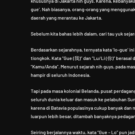
khususnya di Jakarta nih guys. Karena, kebanya
gue’. Nah biasanya, orang-orang yang menggunaka
daerah yang merantau ke Jakarta.
Sebelum kita bahas lebih dalam, cari tau yuk sejar
Berdasarkan sejarahnya, ternyata kata ‘lo-gue’ in
tiongkok. Kata “Gue (我)” dan “Lu/Li (你)” berasal 
“Kamu/Anda”. Menurut sejarah nih guys, pada masa
hampir di seluruh Indonesia.
Tapi pada masa kolonial Belanda, pusat perdaga
seluruh dunia keluar dan masuk ke pelabuhan Sun
karena di Batavia populasinya cukup banyak dan
luarpun lebih besar, ditambah banyaknya pedagan
Seiring berjalannya waktu, kata “Gue – Lo” pun jad