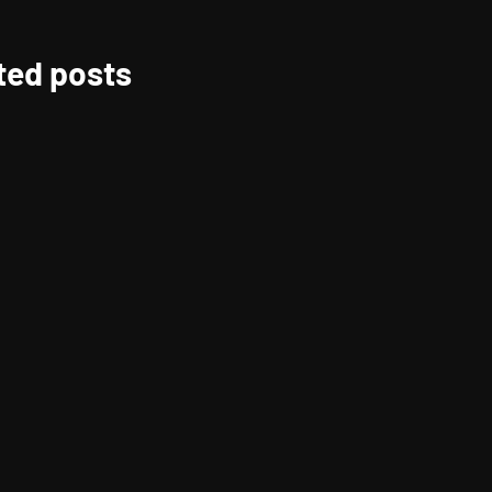
ted posts
FOOD FOR THOUGHTS
Negativity Bias, Ketika
Lo Cuma Fokus Sama
Hal Negatif
FOOD FOR THOUGHTS