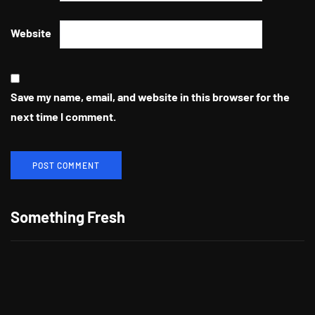
Website
Save my name, email, and website in this browser for the
next time I comment.
Berikan Apresiasi Untuk Pelanggan
Setia, CITILINK Bagikan Beragam
Something Fresh
Hadiah LinkMiles Festival
"Morning," Lagu Kolaborasi Terbaru
Cheat Codes dan Jason Derulo