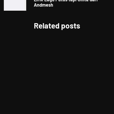
Andmesh
Related posts
LIFESTYLE
Berikan Apresiasi Untuk Pelanggan
Setia, CITILINK Bagikan Beragam
Hadiah LinkMiles Festival