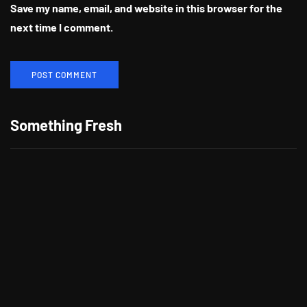
Save my name, email, and website in this browser for the
next time I comment.
Berikan Apresiasi Untuk Pelanggan
Setia, CITILINK Bagikan Beragam
Something Fresh
Hadiah LinkMiles Festival
"Morning," Lagu Kolaborasi Terbaru
Cheat Codes dan Jason Derulo
Tong Tong, Anak AI Pertama di Dunia