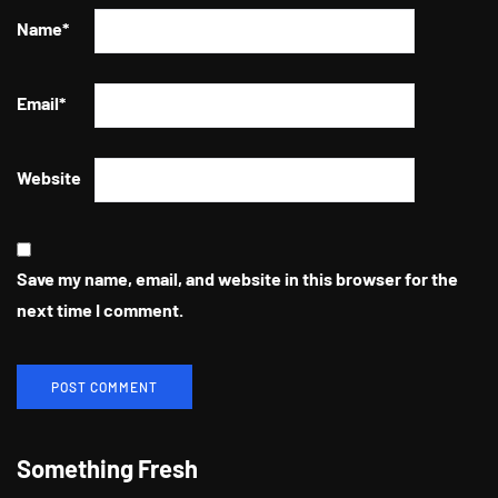
Name
*
Email
*
Website
Save my name, email, and website in this browser for the
next time I comment.
Berikan Apresiasi Untuk Pelanggan
Setia, CITILINK Bagikan Beragam
Something Fresh
Hadiah LinkMiles Festival